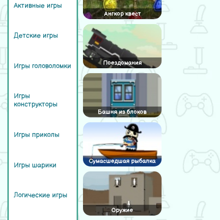
Активные игры
Ангкор квест
Детские игры
Поездомания
Игры головоломки
Игры
конструкторы
Башня из блоков
Игры приколы
Сумасшедшая рыбалка
Игры шарики
Логические игры
Оружие