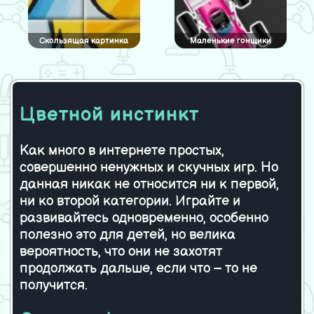
Скользящая картинка
Маленькие гонщики
Цветной инстинкт
Курорт для мозга
Лондонский автобус
Как много в интернете простых,
совершенно ненужных и скучных игр. Но
Топ Фигуры
Я их видел!
данная никак не относится ни к первой,
ни ко второй категории. Играйте и
развивайтесь одновременно, особенно
полезно это для детей, но велика
вероятность, что они не захотят
Гонка для настоящих
байкеров
продолжать дальше, если что – то не
получится.