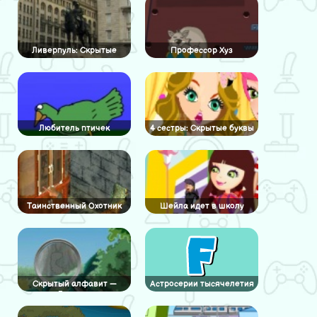
Ливерпуль: Скрытые
Профессор Хуз
числа
Любитель птичек
4 сестры: Скрытые буквы
Таинственный Охотник
Шейла идет в школу
Скрытый алфавит —
Астросерии тысячелетия
Деревья