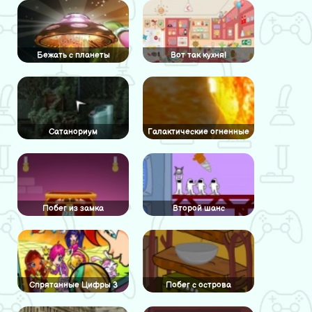
Бежать с планеты
Вот так кухня!
инопланетян
Сатанориум
Галактические огненные
шары
Побег из замка
Второй шанс
принцессы
Спрятанные Цифры 3
Побег с острова