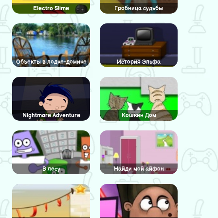
Electro Slime
Гробница судьбы
Объекты в лодке-домике
История Эльфа
Nightmare Adventure
Кошкин Дом
В лесу
Найди мой айфон