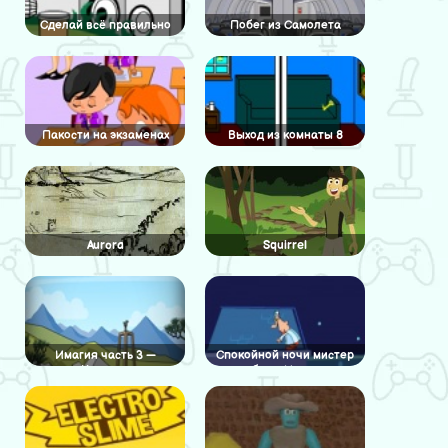
Сделай всё правильно
Побег из Самолета
Пакости на экзаменах
Выход из комнаты 8
Aurora
Squirrel
Имагия часть 3 —
Спокойной ночи мистер
Карьера
Снузлеберг: Инаугурация