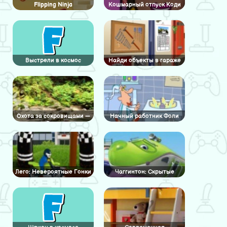
Flipping Ninja
Кошмарный отпуск Коди
Выстрели в космос
Найди объекты в гараже
Охота за сокровищами —
Начный работник Фоли
Река
Лего: Невероятные Гонки
Чаггинтон: Скрытые
числа