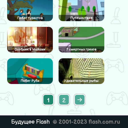
Побег туристов
Путешествие
Особняк в Майами
7 смертных грехов
Побег Руби
Удивительные рыбы:
Скрытые числа
1
2
Будущее Flash
© 2001-2023 flash.com.ru