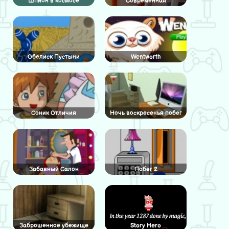
Шпион в космосе
Современная
двухярусная спальня:
Скрытый алфавит
Обелиск Пустыни
Wentworth
Соник Отличия
Ночь воскресенья побег
Забавный Салон
Побег 2
Заброшенное убежище
Story Hero