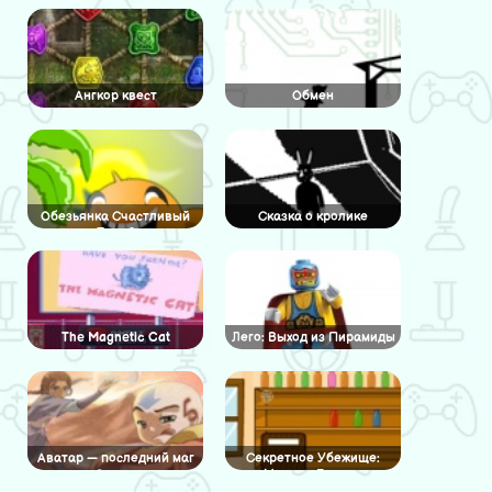
Ангкор квест
Обмен
Обезьянка Счастливый
Сказка о кролике
Путь 3
The Magnetic Cat
Лего: Выход из Пирамиды
Аватар — последний маг
Секретное Убежище:
воздуха: Скрытые числа
Медная Голова