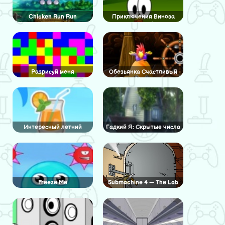
Chicken Run Run
Приключения Виноза
часть 1
Разрисуй меня
Обезьянка Счастливый
Путь: Маленькие
Обезьянки 3
Интересный летний
Гадкий Я: Скрытые числа
квест
Freeze Me
Submachine 4 — The Lab