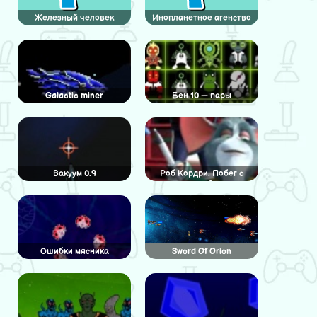
Железный человек
Инопланетное агенство
Galactic miner
Бен 10 — пары
инопланетян
Вакуум 0.9
Роб Кордри. Побег с
планеты Земля
Ошибки мясника
Sword Of Orion