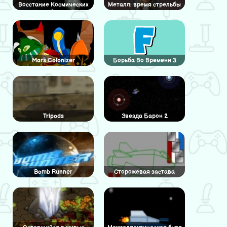
Восстание Космических
Металл: время стрельбы
Истребителей
Mars Colonizer
Борьба Во Времени 3
Tripods
Звезда Барон 2
Bomb Runner
Сторожевая застава