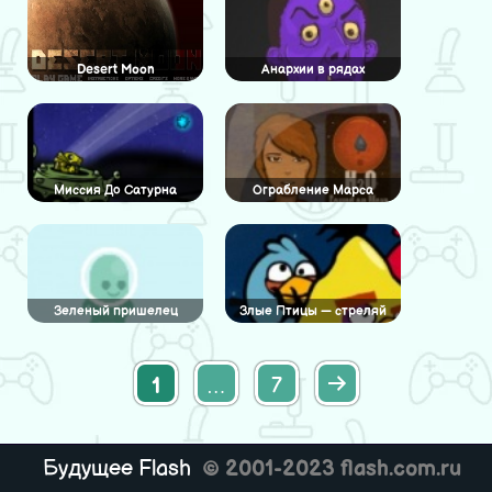
Desert Moon
Анархии в рядах
инопланетян
Миссия До Сатурна
Ограбление Марса
Зеленый пришелец
Злые Птицы — стреляй
1
…
7
Будущее Flash
© 2001-2023 flash.com.ru