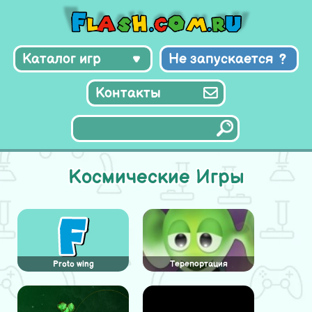
Каталог игр
Не запускается
Контакты
Космические Игры
Proto wing
Терепортация
пришельца