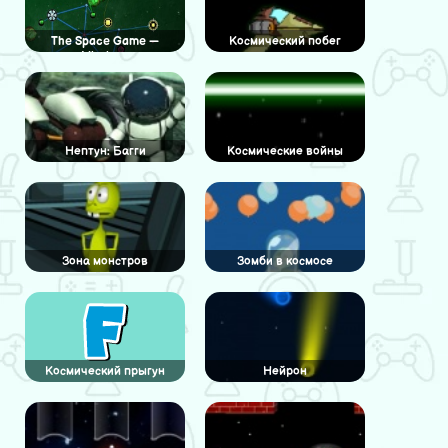
The Space Game —
Космический побег
Missions
Нептун: Багги
Космические войны
Зона монстров
Зомби в космосе
Космический прыгун
Нейрон