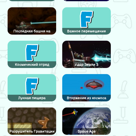
Последняя башня на
Важное перемещение
марсе
Космический отряд
Удар Земли 3
Лунная пещера
Вторжение из космоса
Разрушитель Гравитации
Space Age