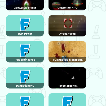
Звездные знаки
Спасение НЛО
Twin Power
Атака тегов
Рошамбластер
Выживание Мехарона
Истребитель
Ретро стрелок