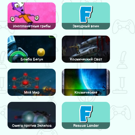
Инопланетные грибы
Звездный воин
Бомба Бегун
Космический Сват
против зомби
Мой Мир
Космические
путешественники
Омега против Эклипса
Rescue Lander