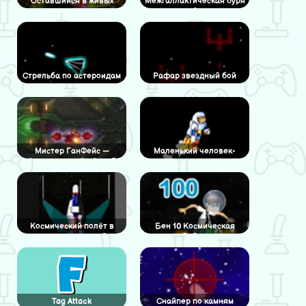
Оставшийся в живых
Межгаллактическая буря
2
Стрельба по астероидам
Рафар звездный бой
Мистер ГанФейс —
Маленький человек-
Столкнитесь Со Своей
рокета
Гибелью
Космический полёт в
Бен 10 Космическая
тоннеле:версия 2
Война
Tag Attack
Снайпер по камням