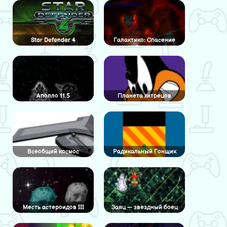
Star Defender 4
Галактико: Спасение
Земли
Аполло 11.5
Планета хитрецов
Всеобщий космос
Радикальный Гонщик
Месть астероидов III
Заяц — звездный боец