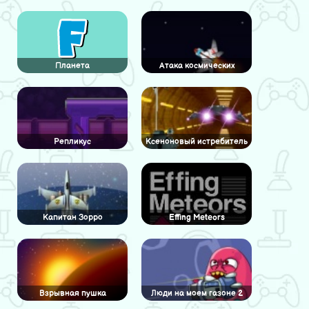
Планета
Атака космических
мутаторов
Репликус
Ксеноновый истребитель
Капитан Зорро
Effing Meteors
Взрывная пушка
Люди на моем газоне 2