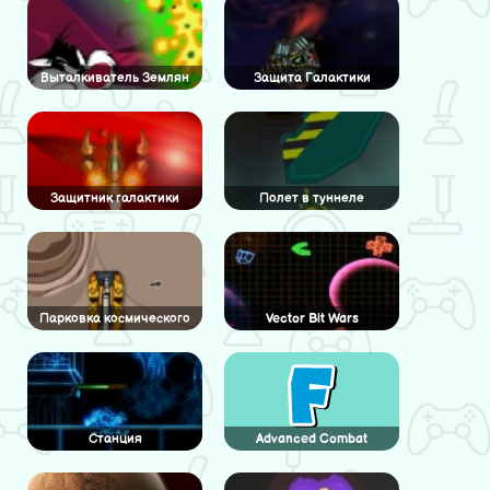
Выталкиватель Землян
Защита Галактики
Защитник галактики
Полет в туннеле
Парковка космического
Vector Bit Wars
крана
Станция
Advanced Combat