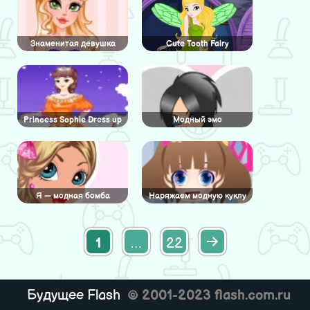
Знаменитая девушка
Cute Tooth Fairy
Princess Sophie Dress up
Модный эмо
Я — модная бомба
Наряжаем модную куклу
1
…
22
Будущее Flash
© 2001-2023 flash.com.ru