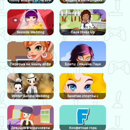
Hunny Bun and Dr Forever
Свадьба в Калифорнии
Seaside Wedding
Cook Dress Up
Перерыв на чашку кофе
Братц: Девушка Паук
Winter Sonata Wedding
Занятия спортом с
девушками
Девушка в коричневом
Конфетная гора