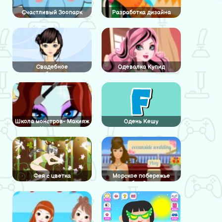
Счастливый Зоопарк
Разработка дизайна
индюшки
Свадебное
Одевалка Купид
преображение
Школа монстров- Макияж
Одень Кешу
Клавдин
Фея с цветка
Морское побережье
Свадебный макияж