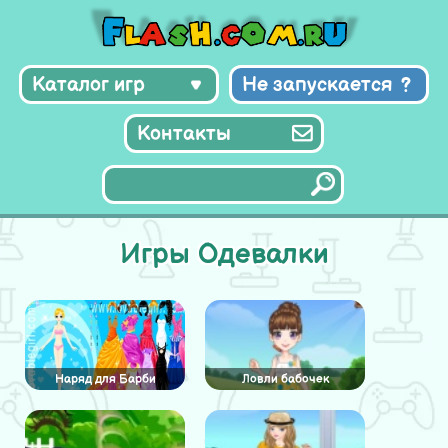
Каталог игр
Не запускается
Контакты
Игры Одевалки
Наряд для Барби
Ловли бабочек