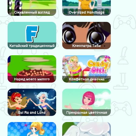
Оживленный взгляд
Oversized Handbags
Китайский традиционный
Клеопатра Тиби
наряд
Наряд моего милого
Конфетная девочка
щенка
одевается
Sol Ra and Luna
Прекрасная цветочная
принцесса