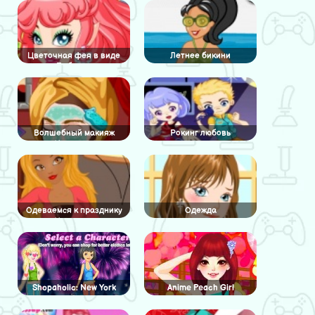
Цветочная фея в виде
Летнее бикини
Бабочки
Волшебный макияж
Рокинг любовь
Хогварда
Одеваемся к празднику
Одежда
Хэллоуин
Shopaholic: New York
Anime Peach Girl