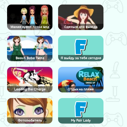
Мания кукол: показ мод
Оденься для выхода
Beach Babe Twins
Я выйду за тебя сегодня
Leading the Charge
Отдых на пляже
Одеваемся
Фотолюбитель
My Fair Lady