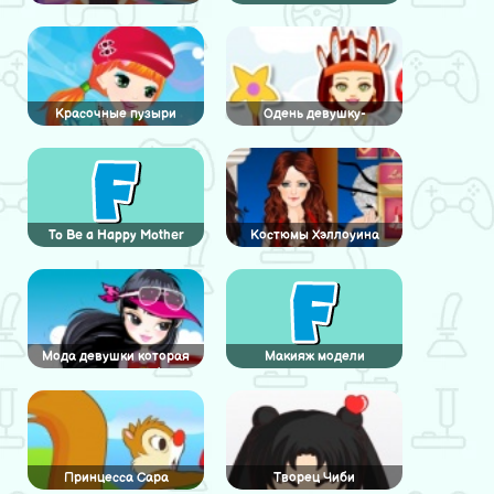
Красочные пузыри
Одень девушку-
коренную жительницу
Америка
To Be a Happy Mother
Костюмы Хэллоуина
Мода девушки которая
Макияж модели
играет в гольф
Принцесса Сара
Творец Чиби