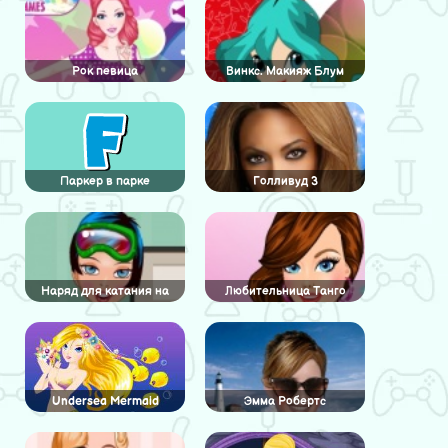
Рок певица
Винкс. Макияж Блум
Паркер в парке
Голливуд 3
Наряд для катания на
Любительница Танго
лыжах
Undersea Mermaid
Эмма Робертс