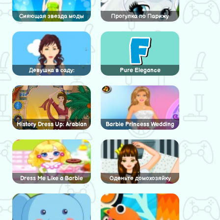
Сияющая звезда моды
Прогулка по Парижу
Девушка в саду:
Pure Elegance
Одевалка
History Dress Up: Arabian
Barbie Princess Wedding
World
Dress up
Dress Me Like a Barbie
Оденьте домохозяйку