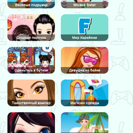
Веселые подружки
Wicked Sister
Сладкая парочка
Мир Харайюки
Оденьтесь в бутике
Девушка на байке
Таинственный вампир
Магазин одежды