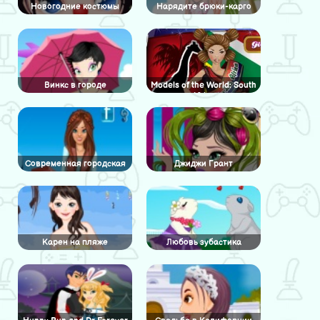
Новогодние костюмы
Нарядите брюки-карго
Винкс в городе
Models of the World: South
Africa
Современная городская
Джиджи Грант
девушка
Карен на пляже
Любовь зубастика