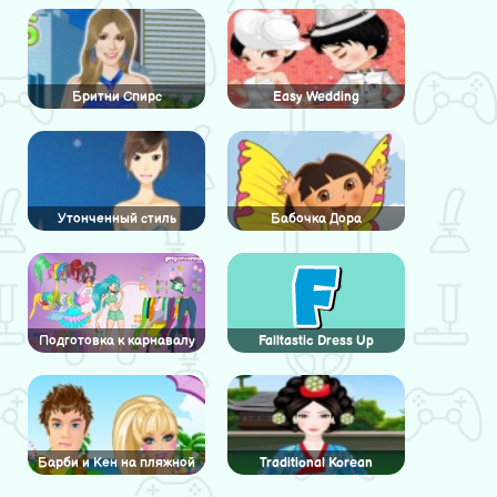
Бритни Спирс
Easy Wedding
Утонченный стиль
Бабочка Дора
красавицы
Подготовка к карнавалу
Falltastic Dress Up
Барби и Кен на пляжной
Traditional Korean
вечеринке