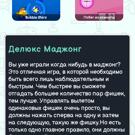
Bubble Stars
Побег из комнаты
девочки
Делюкс Маджонг
Беспорядок: На память
Девушка из колледжа
Вы уже играли когда нибудь в маджонг?
Это отличная игра, в которой необходимо
Свободные птички —
Загадай желание
быть всего лишь наблюдательным и
спрятанные цифры
быстрым. Чем быстрее вы сможете
отгадать большее количество пар фишек,
тем лучше. Управлять вылетом
одинаковых фишек очень просто, вы
Винкс клуб. Собери Музу
SpongeBob Burger
express
должны нажать сперва на одну и затем
на следующую, такую же фишку.Но есть
только одно главное правило, они должны