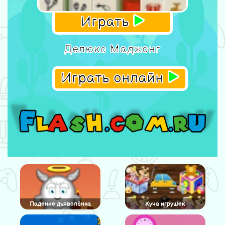
Играть
Делюкс Маджонг
Играть онлайн
Падение дьяволёнка
Куча игрушек