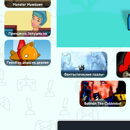
Monster Mowdown
Принцесса Золушка на
Хэллоуин
Герой из дома на дереве
Фантастические пазлы-
Б
головоломки
Batman The Cobblebot
Caper