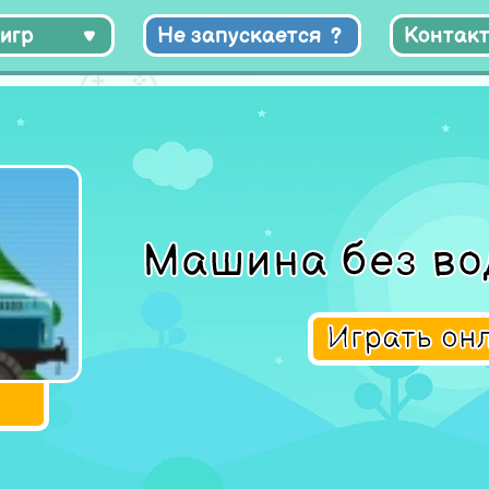
игр
Не запускается
Контак
Машина без во
Играть он