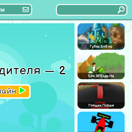
ты
Губка Боб на
Квадроцикле
дителя — 2
Бен 10 Езда На
Мотоцикле
лайн
Гонщик Порше