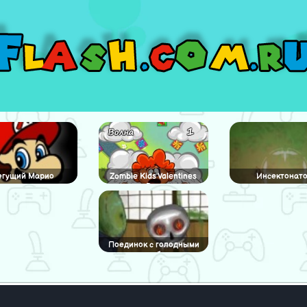
егущий Марио
Zombie Kids Valentines
Инсектонат
Day
Поединок с голодными
зомби