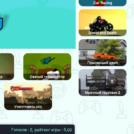
Car Racing
Diesel and Death
Прыгающий джип
ор
Овечий терминатор
Мрачный грузовик 2
Уничтожить зло
Голосов - 2, рейтинг игры - 5,00