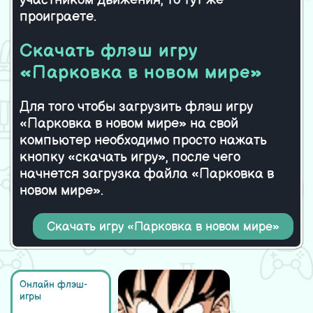
участником движения, то тут же
Борьба на велосипедах 2
проиграете.
Скачать флэш игру
«Парковка в новом мире»
Для того чтобы загрузить флэш игру
«Парковка в новом мире» на свой
компьютер необходимо просто нажать
кнопку «скачать игру», после чего
начнется загрузка файла «Парковка в
новом мире».
Скачать игру «Парковка в новом мире»
Онлайн флэш-
игры