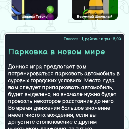
Шарики Тетрис
Безумный Школьный
Автобус
Голосов - 1, рейтинг игры - 5,00
Monkey Jump
Мерджи Симпсон
Парковка в новом мире
полицейская
Данная игра предлагает вам
потренироваться парковать автомобиль в
Поцелуй влюбленной
Опасный Дартс
пары
суровых городских условиях. Место, гуда
вам следует припарковать автомобиль,
будет выделено, но вначале нужно будет
проехать некоторое расстояние до него.
Арена Аватаров
Герой из дома на дереве
Во время движения большое значение
имеет чистота вождения, если вы
допустите столкновение с другим