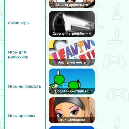
Защита драконьего
жемчуга
Action игры
Двор для стрельбы — 4
Игры для
мальчиков
Мир твоей мечты
Игры на ловкость
Брайтон Охотник за
Головами
Игры приколы
Стиль девчонок