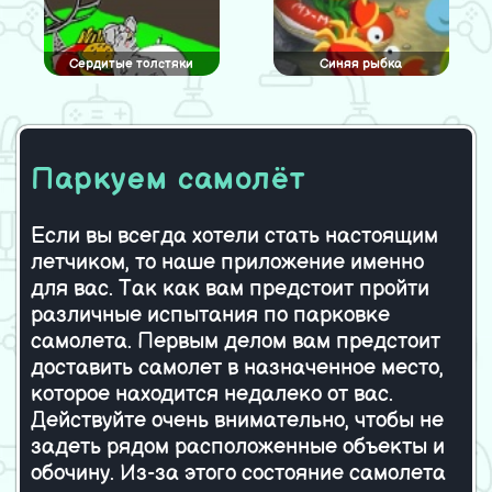
Сердитые толстяки
Синяя рыбка
Паркуем самолёт
Бен 10 — чемпионат по
Черный тростник
скейтбордингу
Если вы всегда хотели стать настоящим
летчиком, то наше приложение именно
Rat and cheese
Снайпер
для вас. Так как вам предстоит пройти
различные испытания по парковке
самолета. Первым делом вам предстоит
доставить самолет в назначенное место,
которое находится недалеко от вас.
Контр Страйк
Retroid Reloaded
Действуйте очень внимательно, чтобы не
задеть рядом расположенные объекты и
обочину. Из-за этого состояние самолета