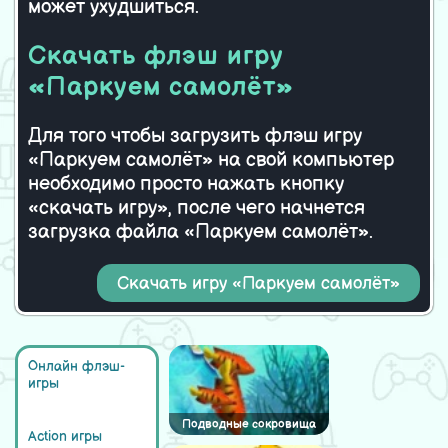
может ухудшиться.
Feed Spongebob
Свин-землекоп
Скачать флэш игру
«Паркуем самолёт»
Для того чтобы загрузить флэш игру
«Паркуем самолёт» на свой компьютер
необходимо просто нажать кнопку
«скачать игру», после чего начнется
загрузка файла «Паркуем самолёт».
Скачать игру «Паркуем самолёт»
Онлайн флэш-
игры
Подводные сокровища
Action игры