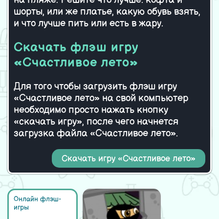
на пляже. Решите что лучше: кофта и
Ослик спешит к любимой
шорты, или же платье, какую обувь взять,
и что лучше пить или есть в жару.
Скачать флэш игру
«Счастливое лето»
Для того чтобы загрузить флэш игру
«Счастливое лето» на свой компьютер
необходимо просто нажать кнопку
«скачать игру», после чего начнется
загрузка файла «Счастливое лето».
Скачать игру «Счастливое лето»
Онлайн флэш-
игры