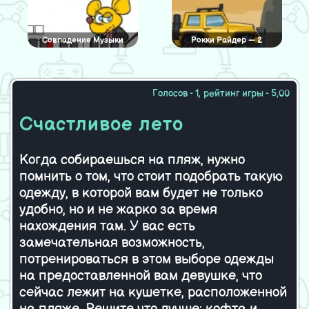
Совпадение Музыки
Рокки Райдер — 2
Голосов - 1, рейтинг игры - 5,00
Время делать уборку!
Совпадение карт в
Счастливое лето
Хэллоуин
Когда собираешься на пляж, нужно
помнить о том, что стоит подобрать такую
Шарики Тетрис
Макияж для королевы
воронов
одежду, в которой вам будет не только
удобно, но и не жарко за время
нахождения там. У вас есть
замечательная возможность,
Пазл жажда скорости
Гравитационный Гонщик
потренироваться в этом выборе одежды
на предоставленной вам девушке, что
сейчас лежит на кушетке, расположенной