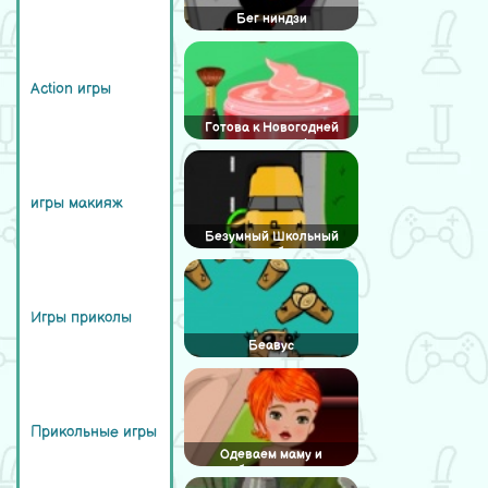
Бег ниндзи
Action игры
Готова к Новогодней
вечеринке!
игры макияж
Безумный Школьный
Автобус
Игры приколы
Беавус
Прикольные игры
Одеваем маму и
близнецов