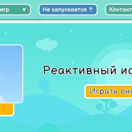
игр
Не запускается
Контак
Реактивный и
Играть о