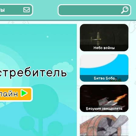
ты
Небо войны
стребитель
Битва Боба
нлайн
Безумие звездолета