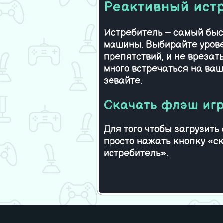
Реактивный ист
Воздушны
Истребитель – самый быс
машины. Выбирайте урове
препятствий, и не врезат
много встречаться на ваш
зевайте.
Скачать флэш иг
Для того чтобы загрузит
просто нажать кнопку «с
истребитель».