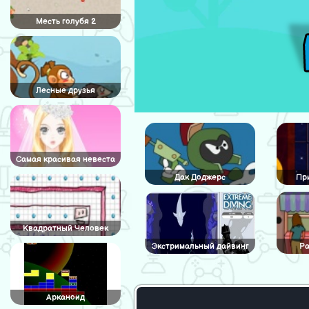
Месть голубя 2
Лесные друзья
Самая красивая невеста
Дак Доджерс
Пр
Квадратный Человек
Экстримальный дайвинг
Р
Арканоид