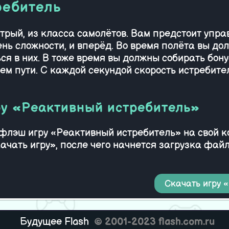
ребитель
е бои
Ненав
трый, из класса самолётов. Вам предстоит упра
нь сложности, и вперёд. Во время полёта вы до
ься в них. В тоже время вы должны собирать бону
ем пути. С каждой секундой скорость истребител
ру «Реактивный истребитель»
ь флэш игру «Реактивный истребитель» на свой 
качать игру», после чего начнется загрузка фа
Скачать игру 
Будущее Flash
© 2001-2023 flash.com.ru