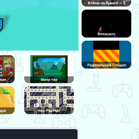
Войны на бумаге — 3
Флюксион
Радикальный Гонщик
ние
Мини тир
дзя
Нео-PacMan