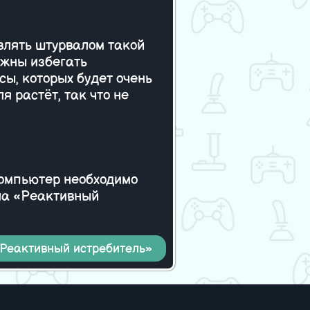
ижу Красный
влять штурвалом такой
лжны избегать
сы, которых будет очень
я растёт, так что не
компьютер необходимо
йла «Реактивный
«Реактивный истребитель»