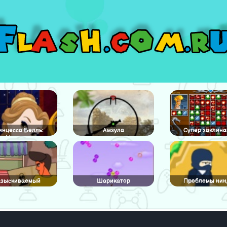
инцесса Белль:
Амзула
Супер заклина
Макияж
азыскиваемый
Шарикатор
Проблемы нин