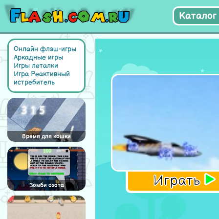
Каталог 
Онлайн флэш-игры
Аркадные игры
Игры леталки
Игра Реактивный
истребитель
Время для кошки
Играть
Зомби охота