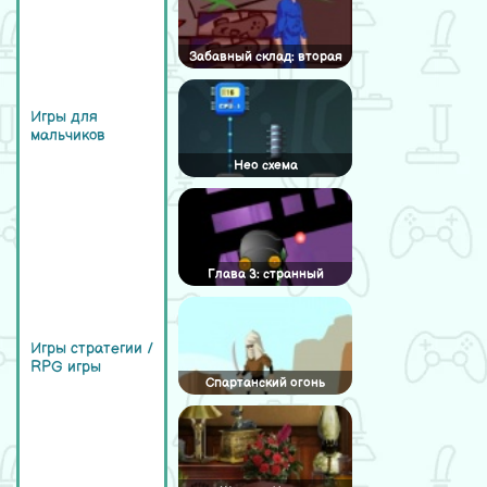
Забавный склад: вторая
отгрузка
Игры для
мальчиков
Нео схема
Глава 3: странный
аттрактор
Игры стратегии /
RPG игры
Спартанский огонь