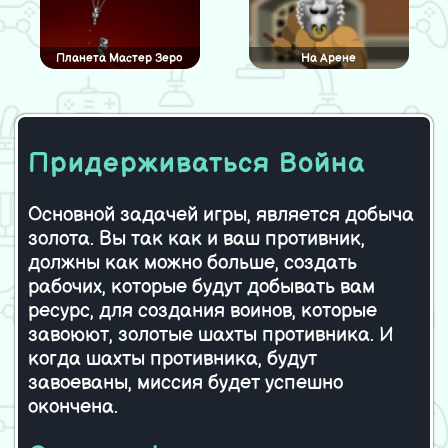
Планета Мастер Зеро
На Арене
Придерживаться Война
Уничтожить зло
Боевой клич
Основной задачей игры, является добыча
золота. Вы так как и ваш противник,
Место для парковки — 3
Удар инопланетянина
должны как можно больше, создать
рабочих, которые будут добывать вам
ресурс, для создания воинов, которые
завоюют, золотые шахты противника. И
когда шахты противника, будут
Парковка в мебельном
салоне
завоеваны, миссия будет успешно
окончена.