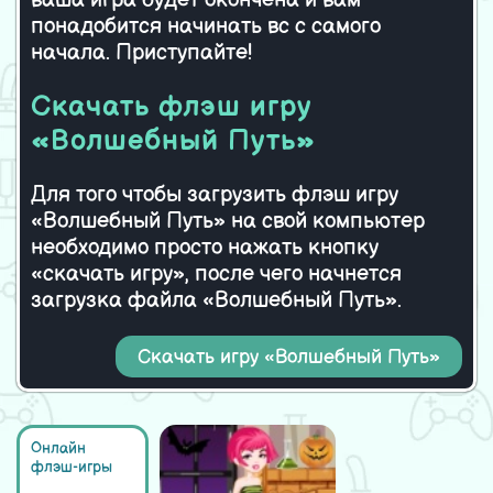
ваша игра будет окончена и вам
Проснись Квадратик
понадобится начинать вс с самого
начала. Приступайте!
Скачать флэш игру
«Волшебный Путь»
Для того чтобы загрузить флэш игру
«Волшебный Путь» на свой компьютер
необходимо просто нажать кнопку
«скачать игру», после чего начнется
загрузка файла «Волшебный Путь».
Скачать игру «Волшебный Путь»
Онлайн
флэш-игры