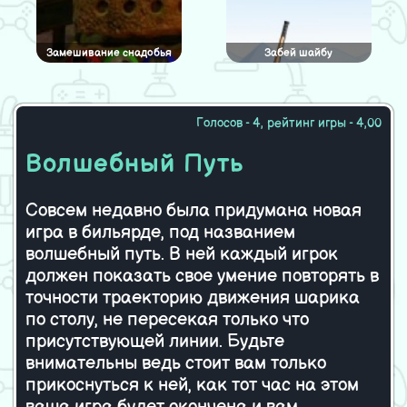
Замешивание снадобья
Забей шайбу
Голосов - 4, рейтинг игры - 4,00
Куча игрушек
Синий сверху
Волшебный Путь
Совсем недавно была придумана новая
игра в бильярде, под названием
Мечты
Маджонг с предметами
волшебный путь. В ней каждый игрок
должен показать свое умение повторять в
точности траекторию движения шарика
по столу, не пересекая только что
Покемон и Зума
Исчезающие птички
присутствующей линии. Будьте
внимательны ведь стоит вам только
прикоснуться к ней, как тот час на этом