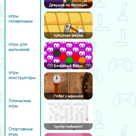
Девушка на Хеллоуин
Игры
головоломки
Арбузная ферма
Игры для
мальчиков
Безумный Вирус
Игры
конструкторы
Побег с мрачной
Логические
подводной лодки — 2
игры
Супер-лабиринт
Спортивные
игры