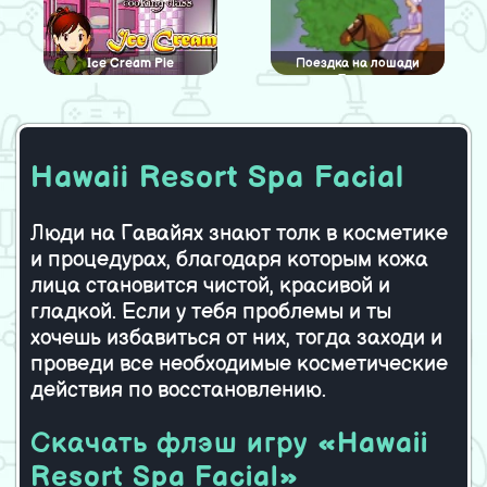
Ice Cream Pie
Поездка на лошади
Пенни
Hawaii Resort Spa Facial
Создание татуировок
Конкурс волос Макияж
Люди на Гавайях знают толк в косметике
и процедурах, благодаря которым кожа
Забавная комната
Лили Ален Избежать
лица становится чистой, красивой и
Страха
гладкой. Если у тебя проблемы и ты
хочешь избавиться от них, тогда заходи и
проведи все необходимые косметические
действия по восстановлению.
Аэропорт Кафетерий
Барби в Аквапарке
Скачать флэш игру «Hawaii
Resort Spa Facial»