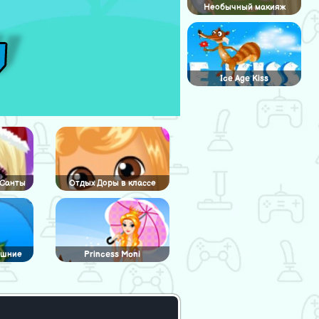
Необычный макияж
Ice Age Kiss
 Санты
Отдых Доры в классе
ашние
Princess Moni