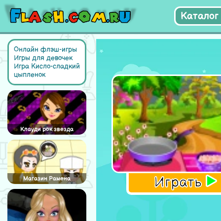
Каталог 
Онлайн флэш-игры
Игры для девочек
Игра Кисло-сладкий
цыпленок
Клауди рок звезда
Играть
Магазин Рамена