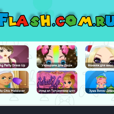
ng Party Dress Up
Украшаем дом Даши
Макияж для мисс
to Chic Makeover
Инкд ап Татуировка шоп
Зума Винкс Дом
2
Животные