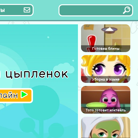
ты
Готовим блины
й цыпленок
Уборка в замке
Принцессы
нлайн
Тото готовит коктейль