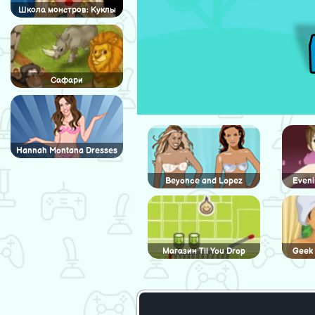
Школа монстров: Куклы
Сафари
Hannah Montana Dresses
Beyonce and Lopez
Eveni
Магазин Til You Drop
Geek 