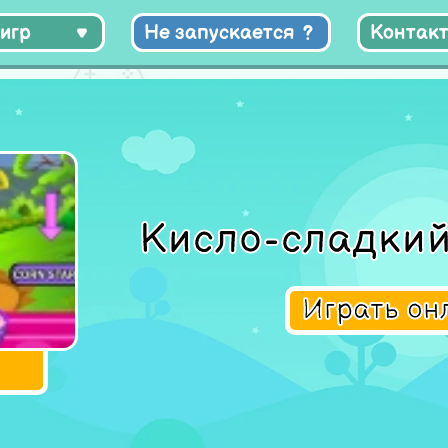
игр
Не запускается
Контак
Кисло-сладки
Играть о