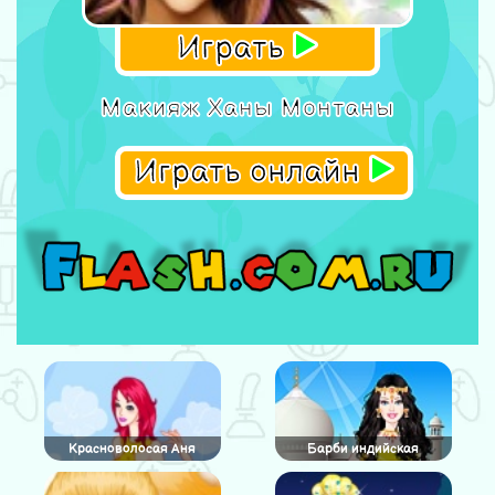
Играть
Макияж Ханы Монтаны
Играть онлайн
Красноволосая Аня
Барби индийская
принцесса