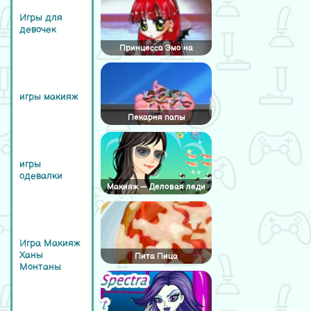
Игры для
девочек
Принцесса Эмо на
выходных
игры макияж
Пекарня папы
игры
одевалки
Макияж — Деловая леди
Игра Макияж
Ханы
Пита Пица
Монтаны