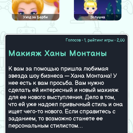
Уход за Барби
Золушка
Голосов - 1, рейтинг игры - 2,00
Одевалка Джерри
Шоу сестер Чонгсем
Макияж Ханы Монтаны
К вам за помощью пришла любимая
звезда шоу бизнеса — Хана Монтана! У
Природная принцесса
Одеваем
очаровательную невесту
нее есть к вам просьба. Вам нужно
сделать ей интересный и новый макияж
для ее нового выступления. Дело в том,
что ей уже надоел привычный стиль и она
Fashionista Stella
Одень Ванессу
ищет чего-то нового. Если справитесь с
заданием, то возможно станете ее
персональным стилистом…