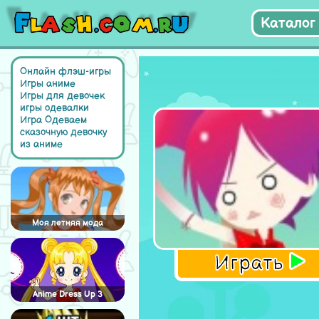
Каталог 
Онлайн флэш-игры
Игры аниме
Игры для девочек
игры одевалки
Игра Одеваем
сказочную девочку
из аниме
Моя летняя мода
Играть
Anime Dress Up 3