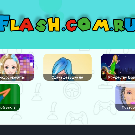
нкурс красоты
Одень девушку на
Рождество Бар
Одеваются
Хэллоуин
детьми
ой стиль
Повтор