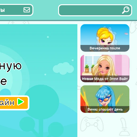
ты
Вечеринка после
свадьбы
ную
ме
Новая Мода от Эппл Вайт
лайн
Винкс спасают день