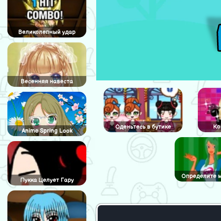
Великолепный удар
Весенняя навеста
Оденьтесь в бутике
Ко
Anime Spring Look
Определите м
Пукка Целует Гару