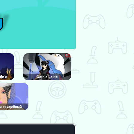
би с
Gothic Lolita
и свадебный
образ