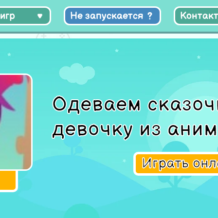
игр
Не запускается
Контак
Одеваем сказоч
девочку из ани
Играть он