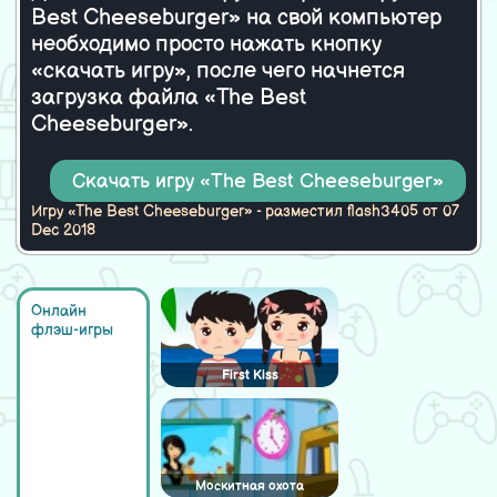
Best Cheeseburger» на свой компьютер
необходимо просто нажать кнопку
«скачать игру», после чего начнется
загрузка файла «The Best
Cheeseburger».
Скачать игру «The Best Cheeseburger»
Игру «The Best Cheeseburger» - разместил flash3405 от 07
Dec 2018
Онлайн
флэш-игры
First Kiss
Москитная охота