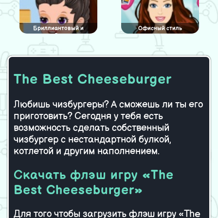
Бриллиантовый и
Офисный стиль
гадский макияж
The Best Cheeseburger
My Favorite Garden
Утонченный стиль
Cleaning
красавицы
Любишь чизбургеры? А сможешь ли ты его
приготовить? Сегодня у тебя есть
возможность сделать собственный
чизбургер с нестандартной булкой,
котлетой и другим наполнением.
Скачать флэш игру «The
Best Cheeseburger»
Для того чтобы загрузить флэш игру «The