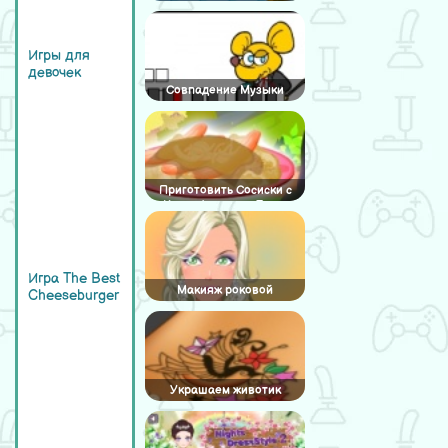
Игры для
девочек
Совпадение Музыки
Приготовить Сосиски с
Картофельным Пюре
Игра The Best
Макияж роковой
Cheeseburger
женщины
Украшаем животик