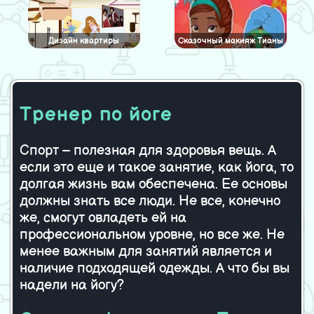
Дизайн квартиры
Сказочный макияж Тианы
Тренер по йоге
Утренний кофе
Белла и Сара
Спорт – полезная для здоровья вещь. А
если это еще и такое занятие, как йога, то
Милая невеста
Бэби бум
долгая жизнь вам обеспечена. Ее основы
должны знать все люди. Не все, конечно
же, смогут овладеть ей на
профессиональном уровне, но все же. Не
менее важным для занятий является и
Лолита Гот
наличие подходящей одежды. А что бы вы
надели на йогу?