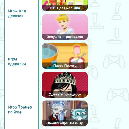
Няня для малыша
Игры для
девочек
Золушка — раскраска
игры
одевалки
Паста Пронто
Оденьте принцессу
Игра Тренер
по йоге
Ghoulia Yelps Dress Up
Game