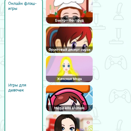
Онлайн флэш-
игры
Быстро Фастфуд
Фруктовый десерт смузи
Женская Мода
Игры для
девочек
Mama kills animals