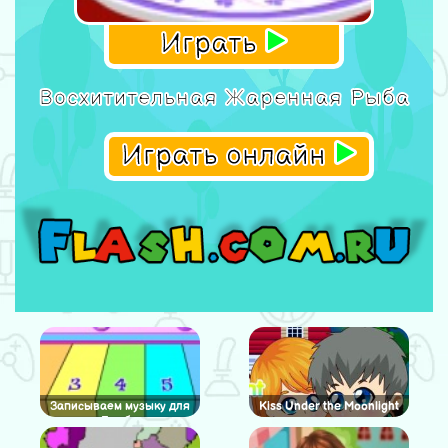
Играть
Восхитительная Жаренная Рыба
Играть онлайн
Записываем музыку для
Kiss Under the Moonlight
Барби