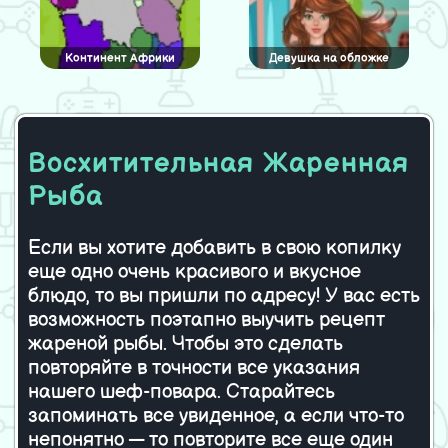
Континент Африки
Девушка на обложке
сентябрьского журнала
Восхитительная Жаренная
Тиинас отель
Поцелуи в кино
Рыба
Если вы хотите добавить в свою копилку
Сандвич из мороженого с
Cool clothes
еще одно очень красивого и вкусное
печеньем
блюдо, то вы пришли по адресу! У вас есть
возможность поэтапно выучить рецепт
жареной рыбы. Чтобы это сделать
Models of the World Hawaii
Летнее путешествие
повторяйте в точности все указания
нашего шеф-повара. Старайтесь
запоминать все увиденное, а если что-то
непонятно — то повторите все еще один