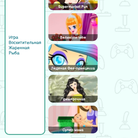
Supermarket Fun
Игра
Великолепное
Восхитительная
королевство принцесса
Жаренная
Рыба
Ледяная Фея-принцесса
Примерочная
Супер мама