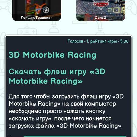
Гонщик Триалист
Cars 2
Голосов - 1, рейтинг игры - 5,00
Гонка на джипе в
Доставка еды
3D Motorbike Racing
Хэллоуин
Скачать флэш игру «3D
Cosmopilot
Рокки Райдер — 2
Motorbike Racing»
Для того чтобы загрузить флэш игру «3D
Motorbike Racing» на свой компьютер
необходимо просто нажать кнопку
«скачать игру», после чего начнется
загрузка файла «3D Motorbike Racing».