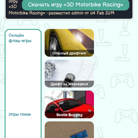
Игру
Скачать игру «3D Motorbike Racing»
«3D
Motorbike Racing» - разместил admin от 04 Feb 2019
Онлайн
флэш-игры
Опасный дрифтинг
Дрифт на Мерседесе
Игры гонки
Beetle Bugging