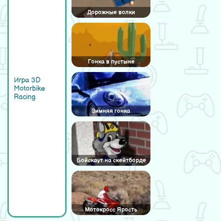
Дорожные волки
Гонка в пустыне
Игра 3D
Motorbike
Racing
Зимняя гонка
Бойскаут на скейтборде
Мотокросс Ярость