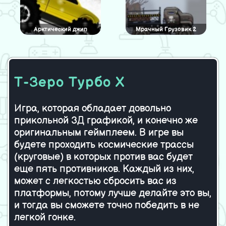
Арктический джип
Мрачный Грузовик 2
Т-Зеро Турбо Х
Гонщик Порше
Гонки На Самолетах
Игра, которая обладает довольно
прикольной 3Д графикой, и конечно же
Парковка автомобиля
Гонки на Мини Купере
оригинальным геймплеем. В игре вы
полиции
будете проходить космические трассы
(круговые) в которых против вас будет
еще пять противников. Каждый из них,
может с легкостью сбросить вас из
платформы, потому лучше делайте это вы,
и тогда вы сможете точно победить в не
легкой гонке.