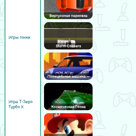
Виртуозная парковка
Игры гонки
Storm Chasers
Полицейская машина —
разрушитель
Игра Т-Зеро
Турбо Х
Космическая Гонка