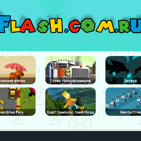
сенние ветра
Гонка трансформеров
Затвор
verdrive Fury
Барт Симпсон: Скейтборд
Месть Стик