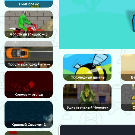
Пинг брейк
Яростный гонщик — 3
Просто припаркуй его —
3
Прохладный шмель
Ве
Космос — это ад
Удивительный Человек
O
Паук
Красный Самолет 2