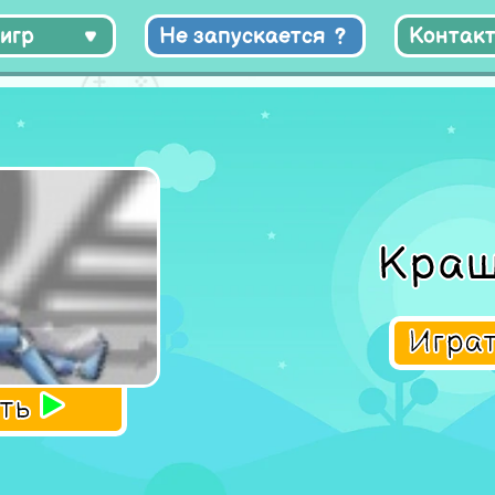
игр
Не запускается
Контак
Краш
Игра
ать