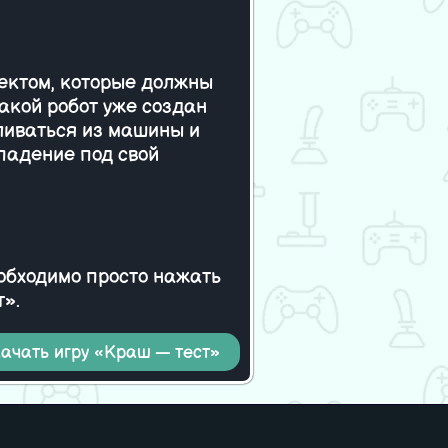
ндзя-Куб
лектом, которые должны
Такой робот уже создан
аливаться из машины и
падение под свой
еобходимо просто нажать
т».
ачать игру «Краш — тест»