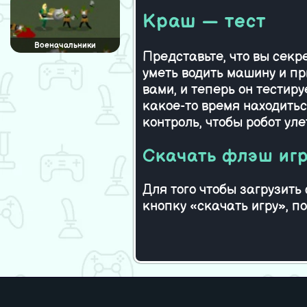
Безумия р
Краш — тест
Военачальники
Представьте, что вы сек
уметь водить машину и пр
вами, и теперь он тестир
какое-то время находитьс
контроль, чтобы робот ул
Скачать флэш иг
Для того чтобы загрузить
кнопку «скачать игру», п