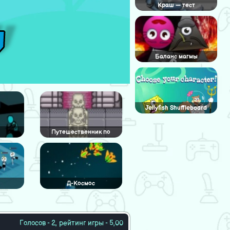
Краш — тест
Баланс магмы
Jellyfish Shuffleboard
Путешественник по
подземелью
Д-Космос
Голосов - 2, рейтинг игры - 5,00