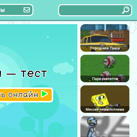
ты
Городское Такси
 — тест
Парк скелетов
ть онлайн
Миссия невыполнима