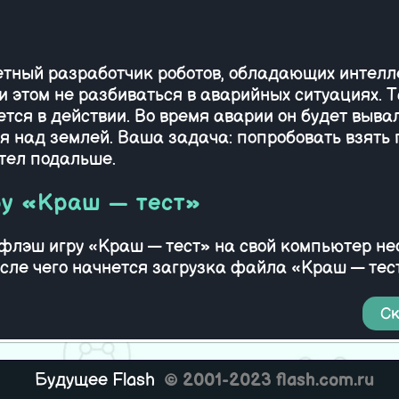
егента
Ни
ретный разработчик роботов, обладающих интел
и этом не разбиваться в аварийных ситуациях. 
уется в действии. Во время аварии он будет выв
я над землей. Ваша задача: попробовать взять 
етел подальше.
ру «Краш — тест»
 флэш игру «Краш — тест» на свой компьютер н
осле чего начнется загрузка файла «Краш — тес
Ск
Будущее Flash
© 2001-2023 flash.com.ru