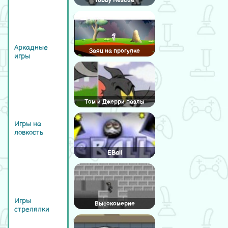
Tobby Rescue
Аркадные
Заяц на прогулке
игры
Том и Джерри пазлы
Игры на
ловкость
EBall
Игры
Высокомерие
стрелялки