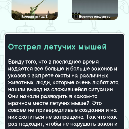
Боевая птица 2
Военное искусство
Отстрел летучих мышей
Camper Strike
Seacombat
Ввиду того, что в последнее время
издается все больше и больше законов и
Войны на плотах 2
Натиск
указов о запрете охоты на различных
животных, люди, которые очень любят это,
нашли выход из сложившейся ситуации.
Они начали разводить в каком-то
мрачном месте летучих мышей. Это
Мировая война
совсем не привередливые создания и на
них охотиться не запрещено. Так что как
раз подходит, чтобы не нарушать закон и