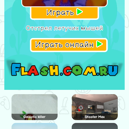
Играть
Отстрел летучих мышей
Играть онлайн
Galactic killer
Shooter Max