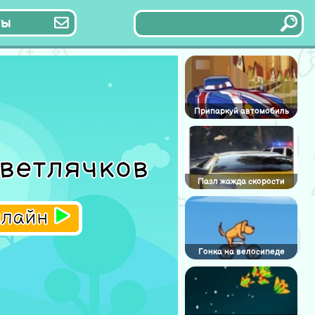
ты
Припаркуй автомобиль
светлячков
Пазл жажда скорости
нлайн
Гонка на велосипеде