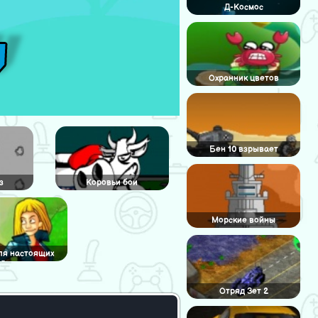
Д-Космос
Охранник цветов
Бен 10 взрывает
вертолеты
з
Коровьи бои
Морские войны
ля настоящих
айкеров
Отряд Зет 2