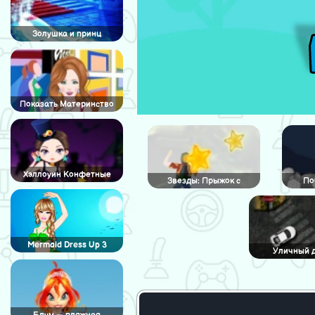
Золушка и принц
Показать Материнство
моды
Хэллоуин Конфетные
Звезды: Прыжок с
По
костюмы
парашютом
Mermaid Dress Up 3
Уличный 