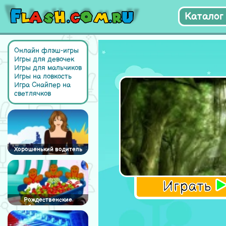
Каталог 
Онлайн флэш-игры
Игры для девочек
Игры для мальчиков
Игры на ловкость
Игра Снайпер на
светлячков
Хорошенький водитель
Играть
Рождественские
имбирные пряники