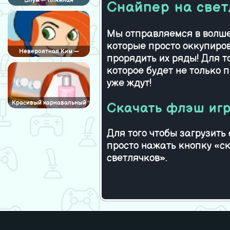
Блум — пляжная
Снайпер на свет
принцесса
Мы отправляемся в волше
которые просто оккупиров
Невероятная Ким —
прорядить их ряды! Для т
найди отличие
которое будет не только п
уже ждут!
Красивый карнавальный
Скачать флэш игр
макияж
Для того чтобы загрузит
просто нажать кнопку «ск
светлячков».