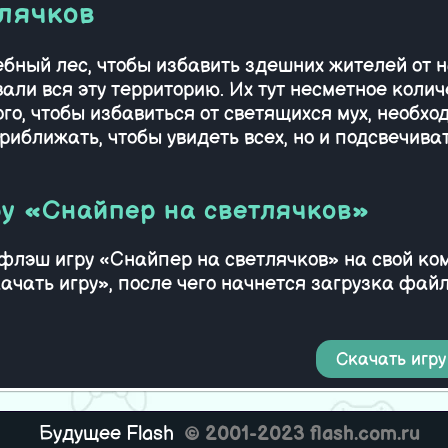
лячков
бный лес, чтобы избавить здешних жителей от 
али вся эту территорию. Их тут несметное колич
ого, чтобы избавиться от светящихся мух, необх
риближать, чтобы увидеть всех, но и подсвечиват
у «Снайпер на светлячков»
ь флэш игру «Снайпер на светлячков» на свой к
ачать игру», после чего начнется загрузка фа
Скачать игру
Будущее Flash
© 2001-2023 flash.com.ru