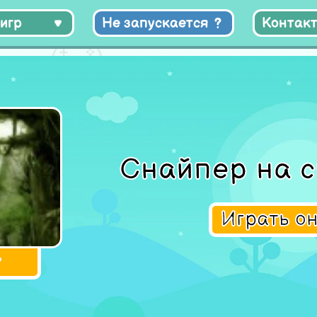
игр
Не запускается
Контак
Снайпер на 
Играть о