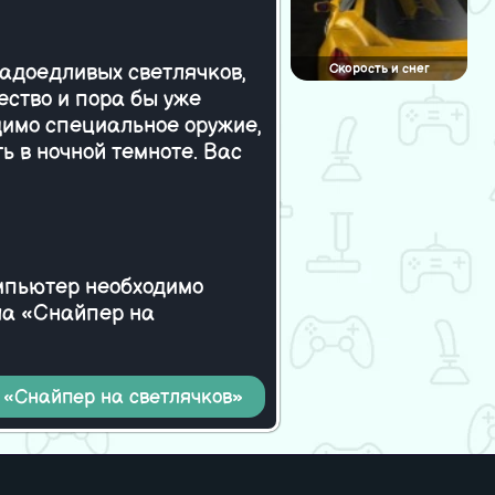
надоедливых светлячков,
Скорость и снег
ество и пора бы уже
одимо специальное оружие,
ь в ночной темноте. Вас
омпьютер необходимо
йла «Снайпер на
 «Снайпер на светлячков»