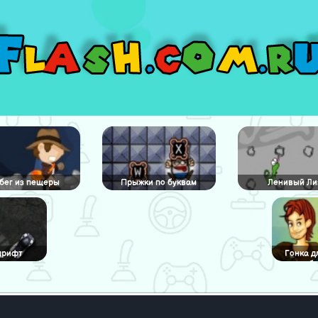
бег из пещеры
Прыжки по буквам
Ленивый Ли
дрифт
Гонка д
б