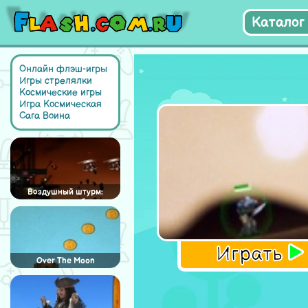
Каталог 
Онлайн флэш-игры
Игры стрелялки
Космические игры
Игра Космическая
Сага Воина
Воздушный штурм:
затерянная база
Играть
Over The Moon