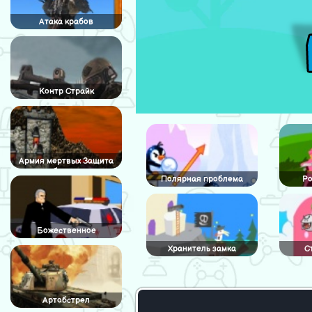
Атака крабов
Контр Страйк
Армия мертвых Защита
башни
Полярная проблема
Ро
Божественное
вмешательство
Хранитель замка
С
Артобстрел