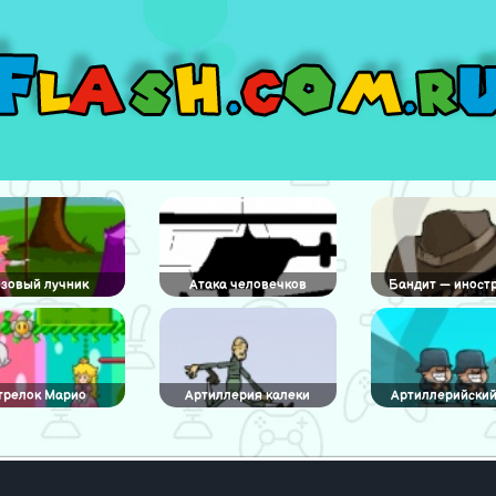
зовый лучник
Атака человечков
Бандит — иност
трелок Марио
Артиллерия калеки
Артиллерийски