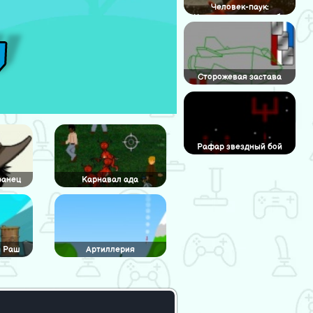
Человек-паук:
Космическая стрельба
Сторожевая застава
Рафар звездный бой
ранец
Карнавал ада
й Раш
Артиллерия