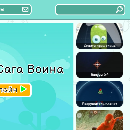
ты
Спасти пришельца
Сага Воина
Вакуум 0.9
нлайн
Разрушитель планет