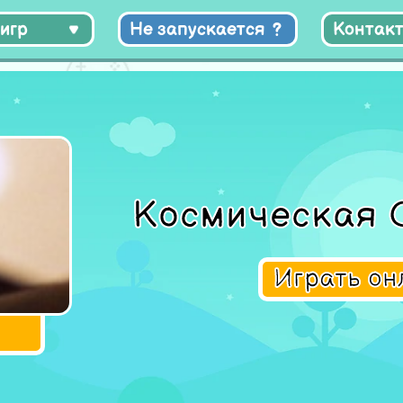
игр
Не запускается
Контак
Космическая 
Играть о