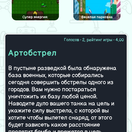
Супер энергия:
Веселая парковка
Апокалипсис
Голосов - 2, рейтинг игры - 4,00
Очередная безупречная
Farm Wars
Артобстрел
парковка
В пустыне разведкой была обнаружена
база военных, которые собирались
Давление
Заезд на
математическом танке
сегодня совершить обстрелы одного из
городов. Вам нужно постараться
уничтожить их базу любой ценой.
Наводите дуло вашего танка на цель и
Mario vs Luigi 4
Война древних
укажите силу выстрела, с которой вы
хотите чтобы вылетел снаряд, от этого
будет зависеть какое расстояние