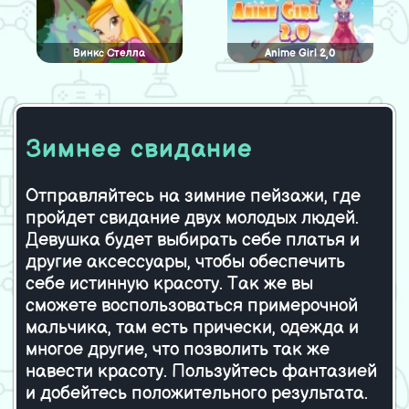
Винкс Стелла
Anime Girl 2,0
Зимнее свидание
Моя любимая собака
Одежда для Клубничной
девочки
Отправляйтесь на зимние пейзажи, где
пройдет свидание двух молодых людей.
Любовь зубастика
Lingerie Show
Девушка будет выбирать себе платья и
другие аксессуары, чтобы обеспечить
себе истинную красоту. Так же вы
сможете воспользоваться примерочной
мальчика, там есть прически, одежда и
многое другие, что позволить так же
навести красоту. Пользуйтесь фантазией
и добейтесь положительного результата.