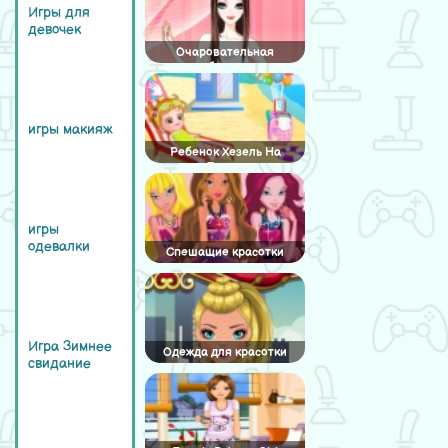
Игры для
девочек
Очаровательная
свадьба: невеста
игры макияж
Ребенок Хезель На
Пляже
игры
одевалки
Спешащие красотки
Игра Зимнее
Одежда для красотки
свидание