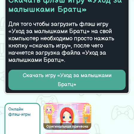
Скачать флэш игру «Уход за
Bratz Kids Racing Starz
Ферма Сары и Беллы
малышками Братц»
Для того чтобы загрузить флэш игру
«Уход за малышками Братц» на свой
компьютер необходимо просто нажать
кнопку «скачать игру», после чего
начнется загрузка файла «Уход за
малышками Братц».
Скачать игру «Уход за малышками
Братц»
Онлайн
флэш-игры
Оригинальная прическа