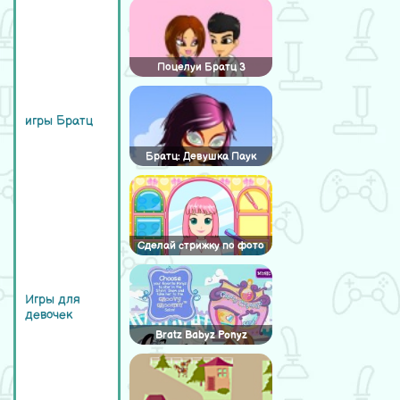
Поцелуи Братц 3
игры Братц
Братц: Девушка Паук
Сделай стрижку по фото
Игры для
девочек
Bratz Babyz Ponyz