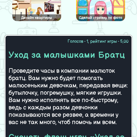
Дизайн квартиры
Сделай стрижку по фото
Голосов - 1, рейтинг игры - 5,00
Помогите Хлое найти
Макияж для куклы Братц
Уход за малышками Братц
предмет
Проведите часы в компании малюток
братц. Вам нужно будет помогать
Братц в супермаркете
Братц в доме с
призракками
малюсеньким девочкам, передавая вещи:
бутылочку, погремушку, мягкие игрушки.
Вам нужно исполнять все по-быстрому,
ведь с каждым разом девчонки
Шикарная Братц
Оригинальные стрижки
показываются все резвее, а времени у
вас не так много, чтоб помочь им всем.