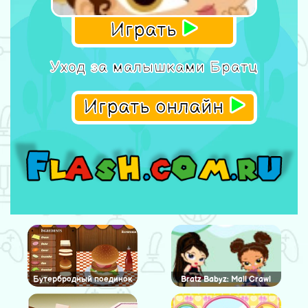
Играть
Уход за малышками Братц
Играть онлайн
Бутербродный поединок
Bratz Babyz: Mall Crawl